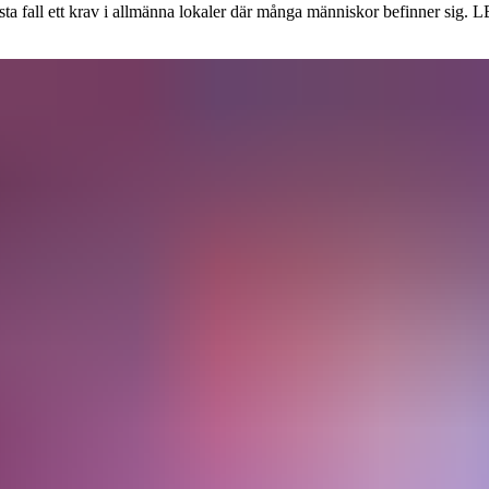
sta fall ett krav i allmänna lokaler där många människor befinner sig