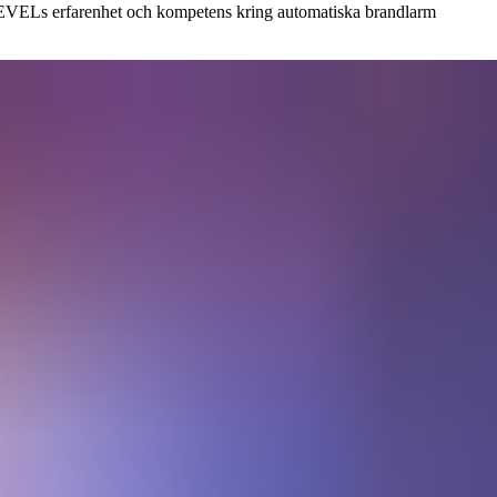
. LEVELs erfarenhet och kompetens kring automatiska brandlarm