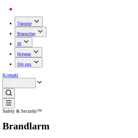
Tjänster
Branscher
IR
Nyheter
Om oss
Kontakt
SV
Safety & Security™
Brandlarm